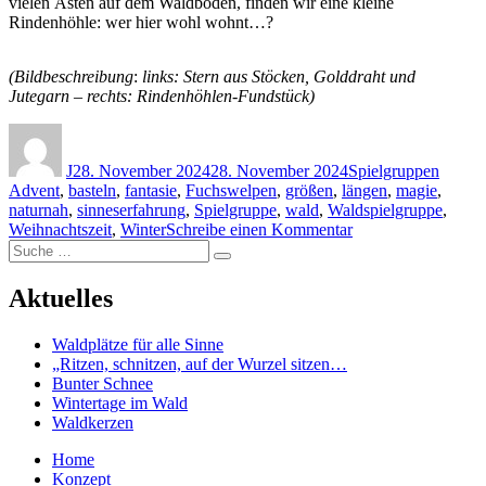
vielen Ästen auf dem Waldboden, finden wir eine kleine
Rindenhöhle: wer hier wohl wohnt…?
(Bildbeschreibung
:
links: Stern aus Stöcken, Golddraht und
Jutegarn – rechts: Rindenhöhlen-Fundstück)
Autor
Veröffentlicht
Kategorien
Schlag
am
J
28. November 2024
28. November 2024
Spielgruppen
Advent
,
basteln
,
fantasie
,
Fuchswelpen
,
größen
,
längen
,
magie
,
naturnah
,
sinneserfahrung
,
Spielgruppe
,
wald
,
Waldspielgruppe
,
zu
Weihnachtszeit
,
Winter
Schreibe einen Kommentar
Suche
Wunderbarer
Suchen
nach:
Wichtelwald
Aktuelles
Waldplätze für alle Sinne
„Ritzen, schnitzen, auf der Wurzel sitzen…
Bunter Schnee
Wintertage im Wald
Waldkerzen
Home
Konzept