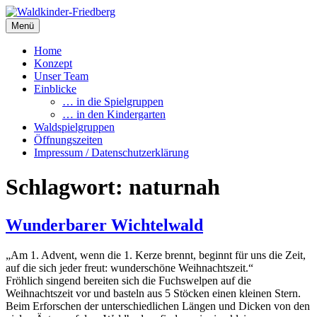
Zum
Inhalt
Menü
Waldkinder-Friedberg
Internetpräsenz des Waldkindergartens Friedberg
springen
Home
Konzept
Unser Team
Einblicke
… in die Spielgruppen
… in den Kindergarten
Waldspielgruppen
Öffnungszeiten
Impressum / Datenschutzerklärung
Schlagwort:
naturnah
Wunderbarer Wichtelwald
„Am 1. Advent, wenn die 1. Kerze brennt, beginnt für uns die Zeit,
auf die sich jeder freut: wunderschöne Weihnachtszeit.“
Fröhlich singend bereiten sich die Fuchswelpen auf die
Weihnachtszeit vor und basteln aus 5 Stöcken einen kleinen Stern.
Beim Erforschen der unterschiedlichen Längen und Dicken von den