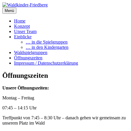
Zum
Inhalt
Menü
Waldkinder-Friedberg
Internetpräsenz des Waldkindergartens Friedberg
springen
Home
Konzept
Unser Team
Einblicke
… in die Spielgruppen
… in den Kindergarten
Waldspielgruppen
Öffnungszeiten
Impressum / Datenschutzerklärung
Öffnungszeiten
Unsere Öffnungszeiten:
Montag – Freitag
07:45 – 14:15 Uhr
Treffpunkt von 7:45 – 8:30 Uhr – danach gehen wir gemeinsam zu
unserem Platz im Wald