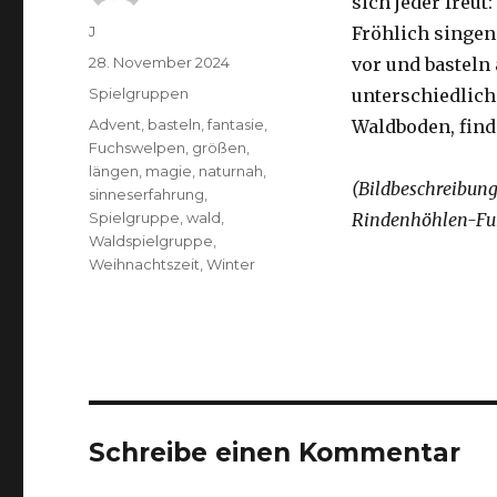
sich jeder freu
Autor
J
Fröhlich singen
Veröffentlicht
28. November 2024
vor und basteln
am
Kategorien
Spielgruppen
unterschiedlich
Schlagwörter
Advent
,
basteln
,
fantasie
,
Waldboden, find
Fuchswelpen
,
größen
,
längen
,
magie
,
naturnah
,
(Bildbeschreibun
sinneserfahrung
,
Spielgruppe
,
wald
,
Rindenhöhlen-Fu
Waldspielgruppe
,
Weihnachtszeit
,
Winter
Schreibe einen Kommentar