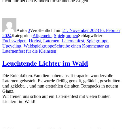
nicht nur bei den Kindern für strahlende Augen!
Autor
J
Veröffentlicht am
21. November 2023
16. Februar
2024
Kategorien
Allgemein
,
Spielgruppen
Schlagwörter
Fuchswelpen
,
Herbst
,
Laternen
,
Laternenfest
,
Spielgruppe
,
Upcycling
,
Waldspielgruppe
Schreibe einen Kommentar
zu
Laternenfest für die Kleinsten
Leuchtende Lichter im Wald
Die Eulenküken-Familien haben aus Tetrapacks wundervolle
Laternen gebastelt. Es wurde fleißig gemalt, gefädelt, geschnitten
und geklebt… und nun erstrahlen die alten Tetrapacks in neuem
Glanz.
Wir freuen uns schon auf ein Laternenfest mit vielen bunten
Lichtern im Wald!