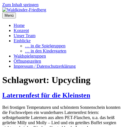
Zum Inhalt springen
Menü
Waldkinder-Friedberg
Internetpräsenz des Waldkindergartens Friedberg
Home
Konzept
Unser Team
Einblicke
… in die Spielgruppen
… in den Kindergarten
Waldspielgruppen
Öffnungszeiten
Impressum / Datenschutzerklärung
Schlagwort:
Upcycling
Laternenfest für die Kleinsten
Bei frostigen Temperaturen und schönstem Sonnenschein konnten
die Fuchswelpen ein wunderbares Laternenfest feiern:
selbstgebastelte Laternen aus alten PET-Flaschen, u.a. das heiß
geliebte Milly und Molly – Lied und ein geteiltes Buffet sorgten