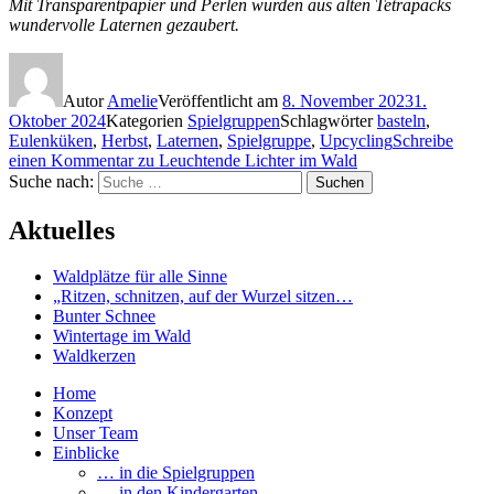
Mit Transparentpapier und Perlen wurden aus alten Tetrapacks
wundervolle Laternen gezaubert.
Autor
Amelie
Veröffentlicht am
8. November 2023
1.
Oktober 2024
Kategorien
Spielgruppen
Schlagwörter
basteln
,
Eulenküken
,
Herbst
,
Laternen
,
Spielgruppe
,
Upcycling
Schreibe
einen Kommentar
zu Leuchtende Lichter im Wald
Suche nach:
Suchen
Aktuelles
Waldplätze für alle Sinne
„Ritzen, schnitzen, auf der Wurzel sitzen…
Bunter Schnee
Wintertage im Wald
Waldkerzen
Home
Konzept
Unser Team
Einblicke
… in die Spielgruppen
… in den Kindergarten