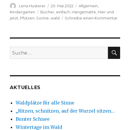
Autor
Veröffentlicht
Kategorien
Lena Husterer
20. Mai 2022
Allgemein
,
am
Schlagwörter
Kindergarten
Bücher
,
einfach
,
Hängematte
,
Hier und
zu
jetzt
,
Pfützen
,
Sonne
,
wald
Schreibe einen Kommentar
Einfac
mach
SU
Suche
nach:
AKTUELLES
Waldplätze für alle Sinne
„Ritzen, schnitzen, auf der Wurzel sitzen…
Bunter Schnee
Wintertage im Wald