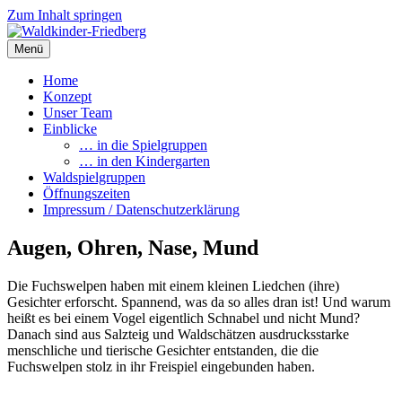
Zum Inhalt springen
Menü
Waldkinder-Friedberg
Internetpräsenz des Waldkindergartens Friedberg
Home
Konzept
Unser Team
Einblicke
… in die Spielgruppen
… in den Kindergarten
Waldspielgruppen
Öffnungszeiten
Impressum / Datenschutzerklärung
Augen, Ohren, Nase, Mund
Die Fuchswelpen haben mit einem kleinen Liedchen (ihre)
Gesichter erforscht. Spannend, was da so alles dran ist! Und warum
heißt es bei einem Vogel eigentlich Schnabel und nicht Mund?
Danach sind aus Salzteig und Waldschätzen ausdrucksstarke
menschliche und tierische Gesichter entstanden, die die
Fuchswelpen stolz in ihr Freispiel eingebunden haben.