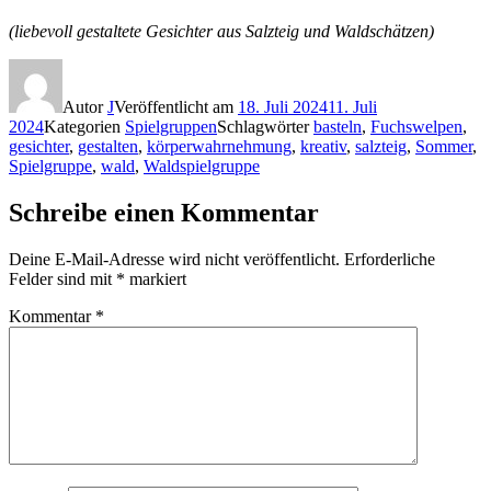
(liebevoll gestaltete Gesichter aus Salzteig und Waldschätzen)
Autor
J
Veröffentlicht am
18. Juli 2024
11. Juli
2024
Kategorien
Spielgruppen
Schlagwörter
basteln
,
Fuchswelpen
,
gesichter
,
gestalten
,
körperwahrnehmung
,
kreativ
,
salzteig
,
Sommer
,
Spielgruppe
,
wald
,
Waldspielgruppe
Schreibe einen Kommentar
Deine E-Mail-Adresse wird nicht veröffentlicht.
Erforderliche
Felder sind mit
*
markiert
Kommentar
*