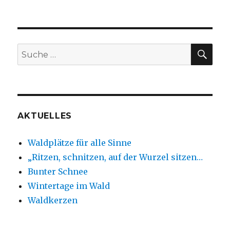
Ich
bin
da
und
das
SU
Suche
ist
nach:
wunderbar!
AKTUELLES
Waldplätze für alle Sinne
„Ritzen, schnitzen, auf der Wurzel sitzen…
Bunter Schnee
Wintertage im Wald
Waldkerzen