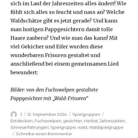
sich im Lauf der Jahreszeiten alles ändert! Wie
fühlt sich alles so feucht und nass an? Welche
Waldschätze gibt es jetzt gerade? Und kann
man lustigen Pappgesichtern damit tolle
Haare zaubern? Und wie man das kann! Mit
viel Gekicher und Eifer wurden diese
wunderbaren Frisuren gestaltet und
anschließend bei einem gemeinsamen Lied
bewundert:
Bilder: von den Fuchswelpen gestaltete
Pappgesichter mit „Wald-Frisuren“
Autor
Veröffentlicht
Kategorien
Schlagwörter
J
12. September 2024
Spielgruppen
am
Entdecken
,
Fuchswelpen
,
gesichter
,
Herbst
,
Jahreszeiten
,
Sinneserfahrungen
,
Spielgruppe
,
wald
,
Waldspielgruppe
zu
Schreibe einen Kommentar