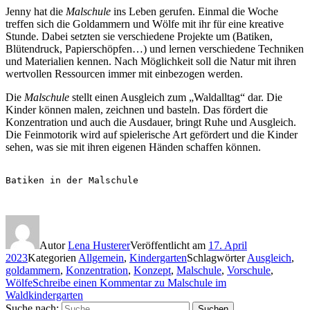
Jenny hat die
Malschule
ins Leben gerufen. Einmal die Woche
treffen sich die Goldammern und Wölfe mit ihr für eine kreative
Stunde. Dabei setzten sie verschiedene Projekte um (Batiken,
Blütendruck, Papierschöpfen…) und lernen verschiedene Techniken
und Materialien kennen. Nach Möglichkeit soll die Natur mit ihren
wertvollen Ressourcen immer mit einbezogen werden.
Die
Malschule
stellt einen Ausgleich zum „Waldalltag“ dar. Die
Kinder können malen, zeichnen und basteln. Das fördert die
Konzentration und auch die Ausdauer, bringt Ruhe und Ausgleich.
Die Feinmotorik wird auf spielerische Art gefördert und die Kinder
sehen, was sie mit ihren eigenen Händen schaffen können.
Batiken in der Malschule

Autor
Lena Husterer
Veröffentlicht am
17. April
2023
Kategorien
Allgemein
,
Kindergarten
Schlagwörter
Ausgleich
,
goldammern
,
Konzentration
,
Konzept
,
Malschule
,
Vorschule
,
Wölfe
Schreibe einen Kommentar
zu Malschule im
Waldkindergarten
Suche nach:
Suchen