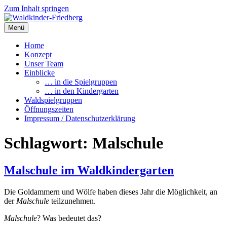
Zum Inhalt springen
Menü
Waldkinder-Friedberg
Internetpräsenz des Waldkindergartens Friedberg
Home
Konzept
Unser Team
Einblicke
… in die Spielgruppen
… in den Kindergarten
Waldspielgruppen
Öffnungszeiten
Impressum / Datenschutzerklärung
Schlagwort:
Malschule
Malschule im Waldkindergarten
Die Goldammern und Wölfe haben dieses Jahr die Möglichkeit, an
der
Malschule
teilzunehmen.
Malschule
? Was bedeutet das?