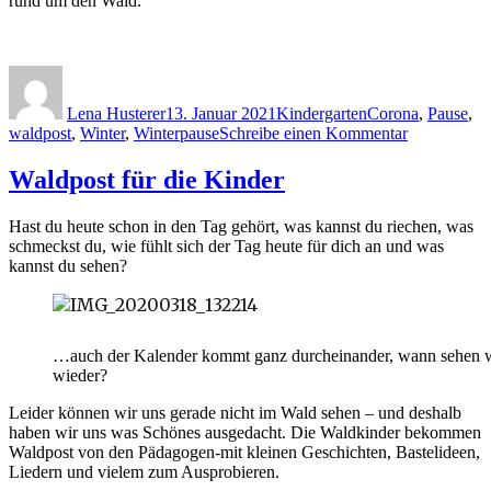
rund um den Wald.
Autor
Veröffentlicht
Kategorien
Schlagwörter
am
Lena Husterer
13. Januar 2021
Kindergarten
Corona
,
Pause
,
zu
waldpost
,
Winter
,
Winterpause
Schreibe einen Kommentar
Winterschla
im
Waldpost für die Kinder
Waldkinderg
Hast du heute schon in den Tag gehört, was kannst du riechen, was
schmeckst du, wie fühlt sich der Tag heute für dich an und was
kannst du sehen?
…auch der Kalender kommt ganz durcheinander, wann sehen w
wieder?
Leider können wir uns gerade nicht im Wald sehen – und deshalb
haben wir uns was Schönes ausgedacht. Die Waldkinder bekommen
Waldpost von den Pädagogen-mit kleinen Geschichten, Bastelideen,
Liedern und vielem zum Ausprobieren.