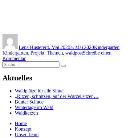
Autor
Veröffentlicht
Kategorien
Schlagwö
am
Lena Husterer
4. Mai 2020
4. Mai 2020
Kindergarten
Kindergarten
,
Projekt
,
Themen
,
waldpost
Schreibe einen
zu
Kommentar
Suche
Waldpost
Suchen
nach:
für
die
Aktuelles
Kinder
Waldplätze für alle Sinne
„Ritzen, schnitzen, auf der Wurzel sitzen…
Bunter Schnee
Wintertage im Wald
Waldkerzen
Home
Konzept
Unser Team