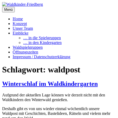
Zum
Inhalt
Menü
Waldkinder-Friedberg
Internetpräsenz des Waldkindergartens Friedberg
springen
Home
Konzept
Unser Team
Einblicke
… in die Spielgruppen
… in den Kindergarten
Waldspielgruppen
Öffnungszeiten
Impressum / Datenschutzerklärung
Schlagwort:
waldpost
Winterschlaf im Waldkindergarten
Aufgrund der aktuellen Lage können wir derzeit nicht mit den
Waldkindern den Winterwald genießen.
Deshalb gibt es von uns wieder einmal wöchentlich unsere
Waldpost mit Geschichten, Bastelideen, Rätseln und vielem mehr